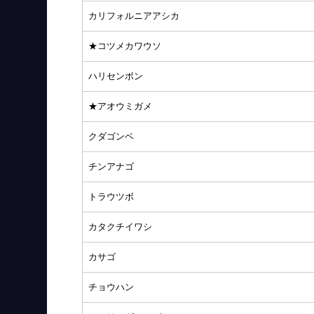
カリフォルニアアシカ
★コツメカワウソ
ハリセンボン
★アオウミガメ
クダゴンベ
チンアナゴ
トラウツボ
カタクチイワシ
カサゴ
チョウハン