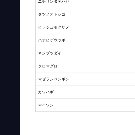
ニチリンダテハゼ
タツノオトシゴ
ヒラシュモクザメ
ハナヒゲウツボ
ネンブツダイ
クロマグロ
マゼランペンギン
カワハギ
マイワシ