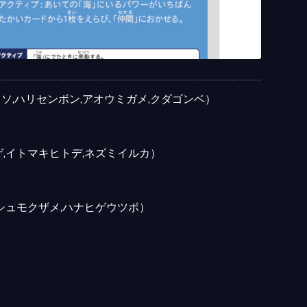
ソ,ハリセンボン,アオウミガメ,クダゴンベ）
ゲ,イトマキヒトデ,ネズミイルカ）
ラシュモクザメ,ハナヒゲウツボ）