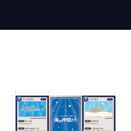
第3弾_ノーマルカードPnP版_beta_ver1
TCG海の仲間たちの拡張DLデータです。「はじまり
の仲間たち」と組み合わせて是非あそんでみてくだ
さい。